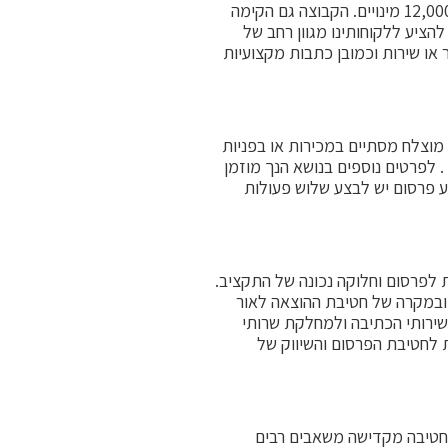
בראש הרשימה עומדים מגזין "מצודה" ומגזין מצודה –טק" המודפסים והדיגיטליים עם קהל קוראים של מעל 12,000 מינויים. הקבוצה גם הקימה
פלטפורמות אילו מאפשרות לנו להציע ללקוחותינו מגוון רחב של
או שירות וכמובן כתבות מקצועיות
 מוצלח מסתיים במכירות או בפניות
 לפרטים נוספים בנושא הנך מוזמן
ע פרסום יש לבצע שלוש פעולות
ות לפרסום וחלוקה נכונה של התקציב.
 ובמקרה של חטיבת ההוצאה לאור
שירותי הכתיבה ולמחלקת שרותי
ת לחטיבת הפרסום והשיווק של
החטיבה מקדישה משאבים רבים