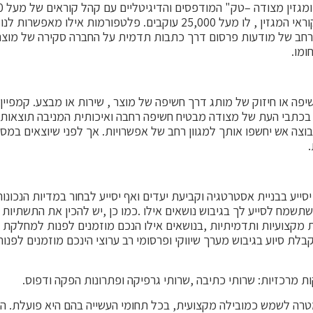
ומפעילה עמוד הפייסבוק ייעודי לקהל קוראי המגזין , לו מעל 25,000 עוקבים. 
 רחב של מודעות פרסום דרך כתבות תדמית על החברה סקירה של מוצר 
ומו.
פה או חיזוק של מותג דרך חשיפה של מוצר , שירות או מבצע. קמפיין
ם בכתבי העת של מצודה מבטיח חשיפה רחבה ואיכותית המניבה תוצאות .
וצה אש יחשפו אותך למגוון רחב של אפשרויות. אך לפני שיוצאים במס
י יסייע בבניית אסטרטגיה וקביעת יעדים ואף יסייע לבחור במדיות הנכונ
שתשמח לסייע לך בגיבוש נושאים אילו .כמו כן ,יש להכין את התשתיות
 מקצועיות ותדמיתיות ,בנושאים אילו הנכם מוזמנים לפנות למחלקת 
לת סיוע בגיבוש מערך שיווקי ופרסומי רב ערוצי הינכם מוזמנים לפנו
ת מרכזיות: שרותי כתיבה ,שרותי גרפיקה ופתרונות הפקה ודפוס.
מטרה לשמש כמובילה מקצועית, בכל תחומי העשייה בהם היא פועלת. 