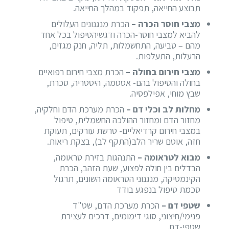
תבוצע החייאה, תפקוד במהלך החייאה.
מצבי חוסר הכרה –
הכרת מנגנונים העלולים
להביא למצבי חוסר-הכרה ודגשיהטיפול בכל אחד
מהם – טביעה, התחשמלות, תליה, חנק מגזים,
הרעלות, התעלפות.
מצבי חירום בחולה –
הכרת מצבי חירום רפואיים
בחולה והטיפול בהם- אסטמה, היסטריה, סכרת,
שבץ מוחי, אפילפסיה.
מחלות לב וכלי דם –
הכרת מערכת הדם וחלקיה,
מחזור הדם ומחזור ההולכה החשמלית, טיפול
במצבי חירום קרדיאליים- טרשת עורקים, תעוקת
חזה, אוטם שריר הלב(התקף לב), בצקת ריאות.
מבוא לטראומה –
התנהגות בזירת טראומה,
הבדלים בין חולה לפצוע, שעת הזהב, הכרת
הקינמטיקה, מנגנוני הטראומה השונים, תרגול
סכמת טיפול בנפגע בודד
שטפי דם –
הכרת מערכת הדם, שט"ד
פנימי/חיצוני, סוגי דימומים, דרכים לעצירת
שטפי-דם.