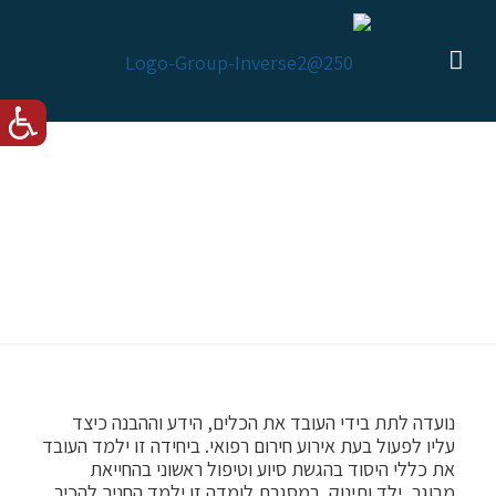
לומדת עזרה ראשונה –
בסיסית
נועדה לתת בידי העובד את הכלים, הידע וההבנה כיצד
עליו לפעול בעת אירוע חירום רפואי. ביחידה זו ילמד העובד
את כללי היסוד בהגשת סיוע וטיפול ראשוני בהחייאת
מבוגר, ילד ותינוק. במסגרת לומדה זו ילמד החניך להכיר