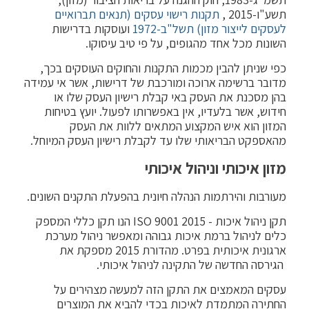
תשע"ו-2015 ,
תקנות רישוי עסקים (תנאים תברואיים
לעסקים לייצור מזון) תשל"ב-1972
ועוסקות בדרישות
השונות מכל אחד מהגופים, על פי טיב עיסוקו.
כפי שניתן להבין מכמות התקנות והחוקים העוסקים בכך,
מדובר ברשימה ארוכה ומורכבת של דרישות, אשר אי עמידה
בהן מסכנת את העסק באי קבלת רישיון העסק שלו או
חידוש, אשר בלעדיו, אין באפשרותו לפעול. יועץ בטיחות
המזון הוא איש המקצוע המתאים ללוות את העסק
מהאספקט הבריאותי שלו עד לקבלת רישיון העסק המיוחל.
מזון איכותי וניהול איכותי
מעורבות והירתמות הנהלה חיונית בהפעלת התקנים השונים.
תקן ניהול איכות - 2015 9001 ISO הנו תקן כללי המספק
כלים לניהול ברמת איכות גבוהה ומאפשר ניהול מערכת
ארגונית איכותית בפרט. מהדורת 2015 מספקת את
הגירסה החדשה של התקינה לניהול איכותי.
עסקים המאמצים את התקן הזה למעשה מצהירים על
החתירה המתמדת לאיכות בכדי להביא את המוצרים