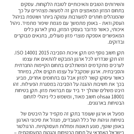
והשירותים הטובים והאיכותיים לטובת הלקוחות. עסקים
בתחום המזון המאמצים תקן זה למעשה מצהירים על כך
שהמנהלים חותרים למעורבות עמוקה ביותר ושוטפת בניהול
העסק וזאת - באופן מתמשך עם מגמת שיפור מתמיד. ניהול
איכותי, כאשר מדובר בעסקי המזון, נותן לארגון כלים
המאפשרים אספקת מוצרי מזון מעולים, בתנאים מבוקרים
ובדוקים.
תקן חשוב נוסף הינו תקן איכות הסביבה 2015 14001 ISO.
זהו תקן שנדרש לכל ארגון המבקש להתאים את עצמו
לערכים מתקדמים המשתלבים בתחום הקיימות החברתית
והסביבתית. ארגון שמקבל על עצמו תקנים אלה, במיוחד
כאשר עיסוקו קשור למזון אבל גם בתחומים אחרים, מביע
בכך את חשיבות ההגנה על הסביבה במסגרת הפעילות. זהו
היבט משלים שהולך יד ביד עם תברואת מזון. תקן בטיחות
18001 ohsaa חשוב מאוד, ומשמש כלי ניהולי לתחום
הבטיחות בארגונים.
מפעל או ארגון שעומד בתקן זה מקפיד על היבטים של
בטיחות וגיהות של כלל העובדים, מנהל את סיכוני הארגון
באופן שוטף, מונע תאונות ומחלות תעסוקתיות. הרגולטור
בישראל האחראי על תחום הבטיחות והגהות התעסוקתית –