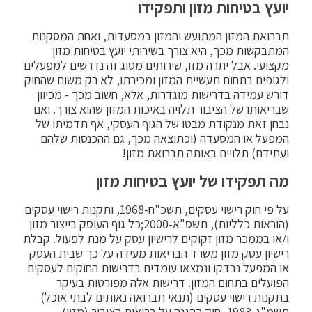
יועץ בטיחות מזון ותפקידו
תברואת המזון המתועש והמזון במסעדות, ואחת המסקנות
המתבקשות מכך, היא צורך בשירותי יועץ בטיחות מזון
מקצועי. אבל יתרה מזו, שירותים מסוג זה נדרשים למפעלים
ולגופים בתחום תעשיית המזון ומכירתו, לא רק משום שהחוק
דורש עמידה בדרישות מוגדרות, אלא, חשוב מכך - מכיוון
שבריאותו של הציבור תלויה באיכות המזון שהוא צורך. ואם
נבחן זאת מנקודת מבטו של הגוף העסקי, אף תדמיתו של
המפעל או המסעדה (וכתוצאה מכך, גם ההכנסות שלהם
ועתידם) תלויים באותה תברואת מזון!
מה תפקידו של יועץ בטיחות מזון
על פי חוק רישוי עסקים, תשכ"ח-1968, ותקנות רישוי עסקים
(הוראות כלליות), תשס"א-2000;כל גוף העוסק בייצור מזון
ו/או בממכר מזון זקוקים לרישיון עסק על מנת לפעול. קבלת
רישיון עסק מזון משרד הבריאות מעידה על כך שבית העסק
או המפעל נבדקו ונמצאו עומדים בדרישות החוקים לעסקים
הפועלים בתחום המזון. דרישות אלה מפורטות בעיקר
בתקנות רישוי עסקים (תנאי תברואה נאותים לבתי אוכל)
תשמ"ג-1983, חוק ההגנה על בריאות הציבור (מזון),